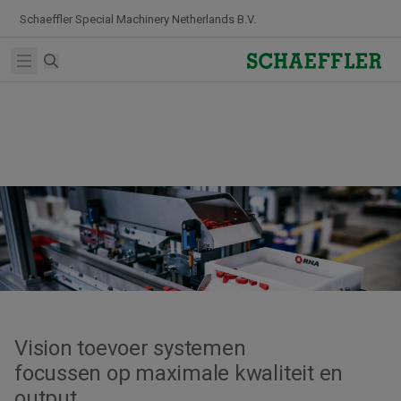
Skip to Content
Schaeffler Special Machinery Netherlands B.V.
Zoekterm
Open main menu
Vision toevoer systemen
focussen op maximale kwaliteit en
output