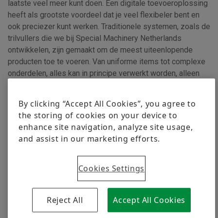
laatste veel meer kunt doen. Een digitale toevoeroplossing
heeft als grootste voordeel dat je veel flexibeler bent en
ook preciezer kunt werken. Traditionele systemen, zoals de
trilvullers die we bij Special Machinery Netherlands
ontwikkelen, zijn gemaakt om de meest uiteenlopende
producten toe te voeren. Van uniforme items tot complexe
onderdelen, alles kan in principe verwerkt worden, alleen
zijn niet alle materialen geschikt voor toevoer via een
trilvuller. Siliconen en rubberproducten, bijvoorbeeld, kunnen
By clicking “Accept All Cookies”, you agree to
een mechanisch trilvuller laten vastlopen. Vision
the storing of cookies on your device to
toevoersystemen zijn minder gevoelig voor geometrische
enhance site navigation, analyze site usage,
toleranties en kennen dit probleem niet.
and assist in our marketing efforts.
Digitale toevoeroplossingen daarentegen kennen
nauwelijks beperkingen. Wat de producteigenschappen of -
Cookies Settings
afmetingen ook zijn, een vision systeem is in staat om
producten snel te scannen en hun positie te bepalen, en dit
Reject All
Accept All Cookies
maakt ze ideaal voor een breed scala aan toepassingen,
van kleine delicate items tot grotere, onregelmatig