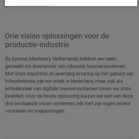
gevormde producten.
Drie vision oplossingen voor de
productie-industrie
Bij Special Machinery Netherlands hebben we naam
gemaakt als leverancier van robuuste toevoersystemen.
Met onze expertise en jarenlang ervaring op het gebied van
trillvullerbouw zijn we uniek in Nederland, maar ook als
ontwikkelaar van digitale toevoersystemen tonen we onze
kwaliteit. Voor de beste oplossing kiezen we een van deze
drie bestaande vision systemen, elk met zijn eigen unieke
voordelen en toepassingen: