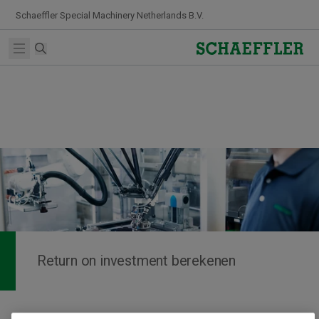
Skip to Content
Schaeffler Special Machinery Netherlands B.V.
Zoekterm
Open main menu
Return on investment berekenen