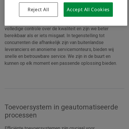
Nederlandse service
Reject All
Accept All Cookies
Bij Special Machinery Netherlands ontwerpen en bouwen
we al onze systemen in eigen huis. Hierdoor hebben we
volledige controle over de kwaliteit en zijn we beter
bereikbaar als er iets misgaat. In tegenstelling tot
concurrenten die afhankelijk zijn van buitenlandse
leveranciers en anonieme servicemonteurs, bieden wij
snelle en betrouwbare service. We zijn in de buurt en
kunnen op elk moment een passende oplossing bieden.
Toevoersystem in geautomatiseerde
processen
Efficiënte toevoersystemen zijn cruciaal voor