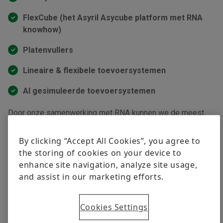
FlexCube (het Asyril Asycube platform met RNA
knowhow)
Platenvullers
Lineaire & flexibele toevoersystemen
AI gesimuleerde toevoersystemen
Door onze samenwerking met RNA kunnen we de meest
geavanceerde en efficiënte toevoersystemen aanbieden,
ondersteund door hun toonaangevende technologieën en
By clicking “Accept All Cookies”, you agree to
knowhow.
the storing of cookies on your device to
enhance site navigation, analyze site usage,
and assist in our marketing efforts.
Cookies Settings
Nederlandse productie,