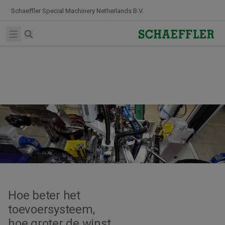
Skip to Content
Schaeffler Special Machinery Netherlands B.V.
Zoekterm
Open main menu
Hoe beter het
toevoersysteem,
hoe groter de winst